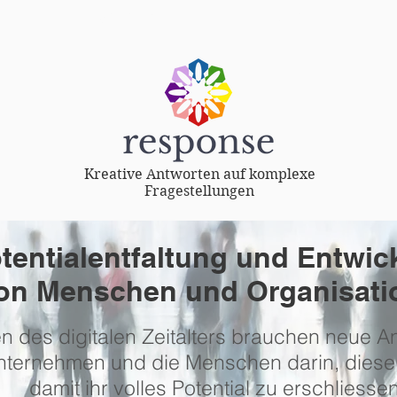
VERANSTALTUNGEN
ABOUT
Kreative Antworten auf komplexe
Fragestellungen
tentialentfaltung und Entwic
on Menschen und Organisati
n des digitalen Zeitalters brauchen neue 
Unternehmen und die Menschen darin, dies
damit ihr volles Potential zu erschliessen