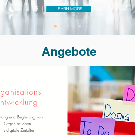
LEARN MORE
Angebote
ganisations-
ntwicklung
tung und Begleitung von
Organisationen
ins digitale Zeitalter