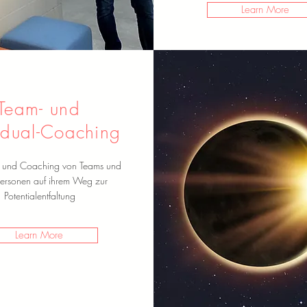
Learn More
Team- und
idual-Coaching
g und Coaching von Teams und
personen auf ihrem Weg zur
Potentialentfaltung
Learn More