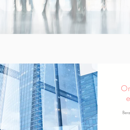
Or
e
Bera