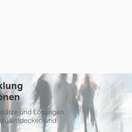
REFERENZEN
KONTAKT
klung
onen
Ansätze und Lösungen.
e zu entdecken und
.