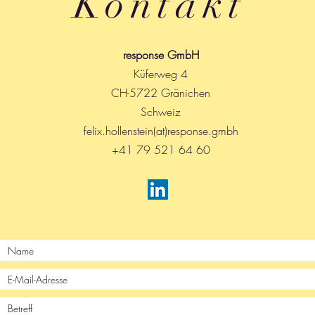
Kontakt
response GmbH
Küferweg 4
CH-5722 Gränichen
Schweiz
felix.hollenstein(at)response.gmbh
+41 79 521 64 60