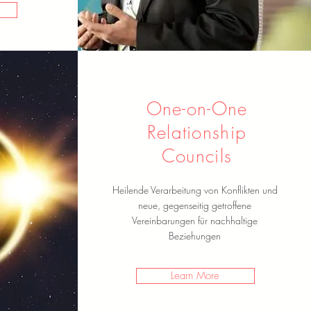
One-on-One
Relationship
Councils
Heilende Verarbeitung von Konflikten und
neue, gegenseitig getroffene
Vereinbarungen für nachhaltige
Beziehungen
Learn More