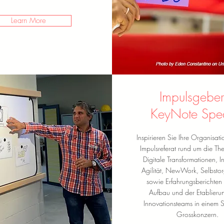
Learn More
Impulsgebe
KeyNote Spe
Inspirieren Sie Ihre Organisat
Impulsreferat rund um die Th
Digitale Transformationen, I
Agilität, NewWork, Selbstor
sowie Erfahrungsberichten
Aufbau und der Etablieru
Innovationsteams in einem 
Grosskonzern.