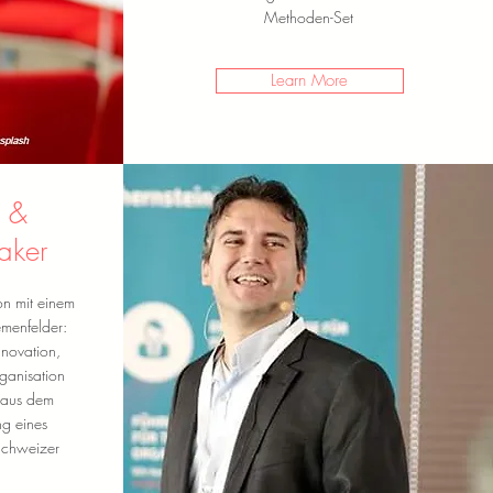
Methoden-Set
Learn More
r &
aker
ion mit einem
emenfelder:
nnovation,
ganisation
 aus dem
ng eines
Schweizer